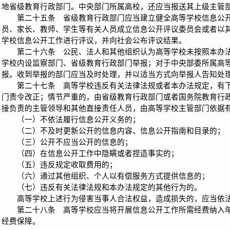
地省级教育行政部门。中央部门所属高校，还应当报送其上级主管
第二十五条 省级教育行政部门应当建立健全高等学校信息公开
员、家长、教师、学生等有关人员成立信息公开评议委员会或者以
学校信息公开工作进行评议，并向社会公布评议结果。
第二十六条 公民、法人和其他组织认为高等学校未按照本办法
学校内设监察部门、省级教育行政部门举报；对于中央部委所属高
报。收到举报的部门应当及时处理，并以适当方式向举报人告知处
第二十七条 高等学校违反有关法律法规或者本办法规定，有下
门责令改正；情节严重的，由省级教育行政部门或者国务院教育行
接负责的主管领导和其他直接责任人员，由高等学校主管部门依据
（一）不依法履行信息公开义务的；
（二）不及时更新公开的信息内容、信息公开指南和目录的；
（三）公开不应当公开的信息的；
（四）在信息公开工作中隐瞒或者捏造事实的；
（五）违反规定收取费用的；
（六）通过其他组织、个人以有偿服务方式提供信息的；
（七）违反有关法律法规和本办法规定的其他行为的。
高等学校上述行为侵害当事人合法权益，造成损失的，应当依法
第二十八条 高等学校应当将开展信息公开工作所需经费纳入年
经费保障。