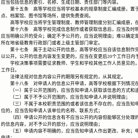
应当包括信息的索引、名称、生成日期、责任部门等内容。
第十五条 高等学校应当将学校基本的规章制度汇编成册，置于
点、档案馆、图书馆等场所，提供免费查阅。
高等学校应当将学生管理制度、教师管理制度分别汇编成册，在
第十六条 高等学校完成信息制作或者获取信息后，应当及时明
应当明确公开的受众；确定不予公开的，应当说明理由；难以确定
所在地省级教育行政部门或者上级主管部门审定。
第十七条 属于主动公开的信息，高等学校应当自该信息制作完
以公开。公开的信息内容发生变更的，应当在变更后20个工作日内
学校决策事项需要征求教师、学生和学校其他工作人员意见的，
工作日。
法律法规对信息内容公开的期限另有规定的，从其规定。
第十八条 对申请人的信息公开申请，高等学校根据下列情况在
（一）属于公开范围的，应当告知申请人获取该信息的方式和
（二）属于不予公开范围的，应当告知申请人并说明理由；
（三）不属于本校职责范围的或者该信息不存在的，应当告知申
位的，应当告知申请人该单位的名称、联系方式；
（四）申请公开的信息含有不应当公开的内容但能够区分处理的
的信息内容，对不予公开的部分，应当说明理由；
（五）申请内容不明确的，应当告知申请人作出更改、补充；申
申请；