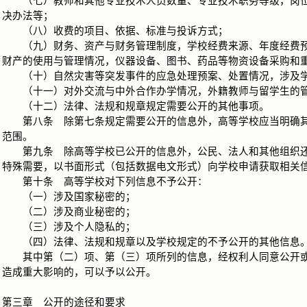
（七）教师和其他专业技术人员数量、专业技术职务等级，岗位
决办法等；
（八）收费的项目、依据、标准与投诉方式；
（九）财务、资产与财务管理制度，学校经费来源、年度经费预
财产的使用与管理情况，仪器设备、图书、药品等物资设备采购和
（十）自然灾害等突发事件的应急处理预案、处置情况，涉及学
（十一）对外交流与中外合作办学情况，外籍教师与留学生的
（十二）法律、法规和规章规定需要公开的其他事项。
第八条 除第七条规定需要公开的信息外，高等学校应当明确其
范围。
第九条 除高等学校已公开的信息外，公民、法人和其他组织还
特殊需要，以书面形式（包括数据电文形式）向学校申请获取相关
第十条 高等学校对下列信息不予公开：
（一）涉及国家秘密的；
（二）涉及商业秘密的；
（三）涉及个人隐私的；
（四）法律、法规和规章以及学校规定的不予公开的其他信息
其中第（二）项、第（三）项所列的信息，经权利人同意公开或
造成重大影响的，可以予以公开。
第三章 公开的途径和要求